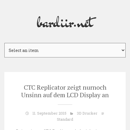
bardiir.net
Skip
to
content
CTC Replicator zeigt nurnoch
Unsinn auf dem LCD Display an
11. September 2015
3D Drucker
Standard